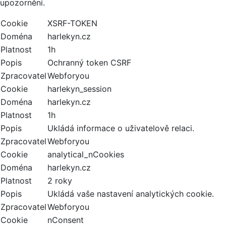
upozornění.
Cookie
XSRF-TOKEN
Doména
harlekyn.cz
Platnost
1h
Popis
Ochranný token CSRF
Zpracovatel
Webforyou
Cookie
harlekyn_session
Doména
harlekyn.cz
Platnost
1h
Popis
Ukládá informace o uživatelově relaci.
Zpracovatel
Webforyou
Cookie
analytical_nCookies
Doména
harlekyn.cz
Platnost
2 roky
Popis
Ukládá vaše nastavení analytických cookie.
Zpracovatel
Webforyou
Cookie
nConsent