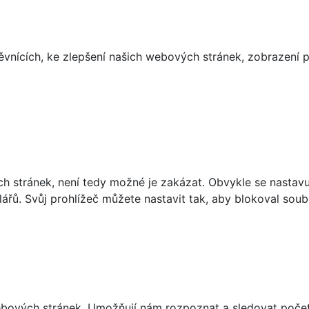
ěvnících, ke zlepšení našich webových stránek, zobrazení
stránek, není tedy možné je zakázat. Obvykle se nastavují
lářů. Svůj prohlížeč můžete nastavit tak, aby blokoval soub
ebových stránek. Umožňují nám rozpoznat a sledovat počet 