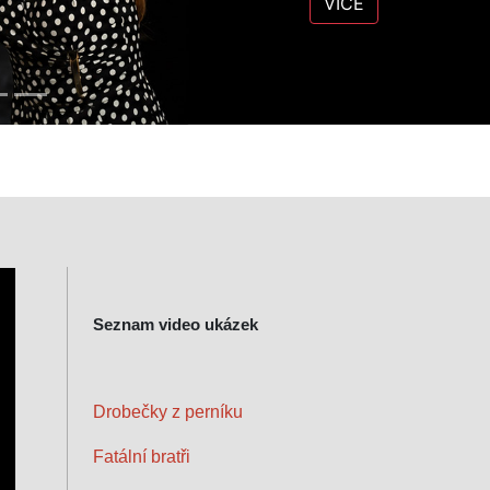
VÍCE
Seznam video ukázek
Drobečky z perníku
Fatální bratři