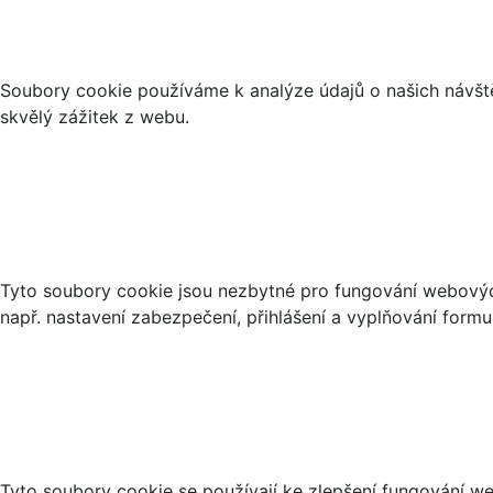
Co jsou cookies?
Soubory cookie používáme k analýze údajů o našich návšt
skvělý zážitek z webu.
Nezbytné soubory cookies
Tyto soubory cookie jsou nezbytné pro fungování webových 
např. nastavení zabezpečení, přihlášení a vyplňování formu
Analytické cookies
Tyto soubory cookie se používají ke zlepšení fungování w