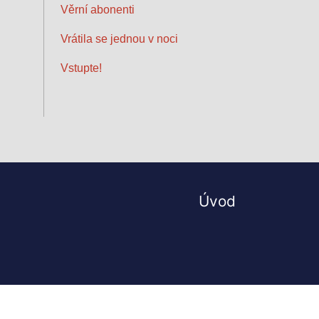
Věrní abonenti
Vrátila se jednou v noci
Vstupte!
Úvod