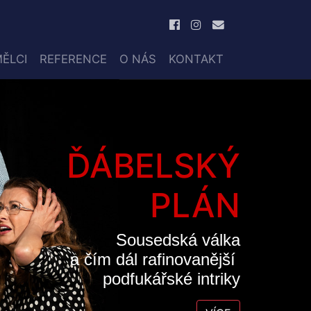
ĚLCI
REFERENCE
O NÁS
KONTAKT
ĎÁBELSKÝ
PLÁN
Sousedská válka
a čím dál rafinovanější
podfukářské intriky