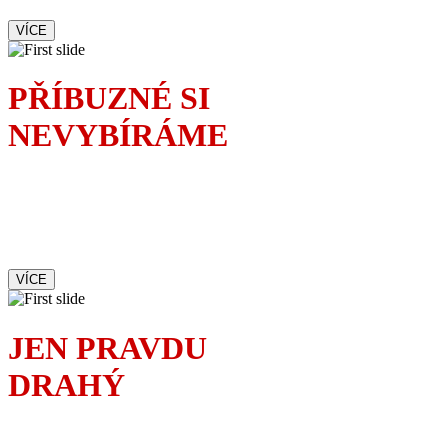
VÍCE
PŘÍBUZNÉ SI
NEVYBÍRÁME
Rodinnou oslavu
dokonale okoření příchod
mladé vyzývavé sekretářky.
Čí je to milenka?
VÍCE
JEN PRAVDU
DRAHÝ
Francouzská komedie,