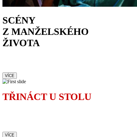
SCÉNY
Z MANŽELSKÉHO
ŽIVOTA
Od prvotního okouzlení
po brutální rvačku
VÍCE
TŘINÁCT U STOLU
Pověrčivá Madeleine
dokonale zamotá osudy
pozvaných hostů
VÍCE