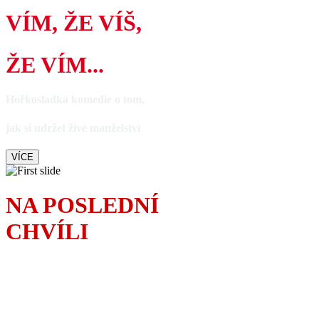
VÍM, ŽE VÍŠ,
ŽE VÍM...
Hořkosladká komedie o tom,
jak si udržet živé manželství
VÍCE
NA POSLEDNÍ
CHVÍLI
S anglickým humorem
řeší povedený tatínek
velký malér