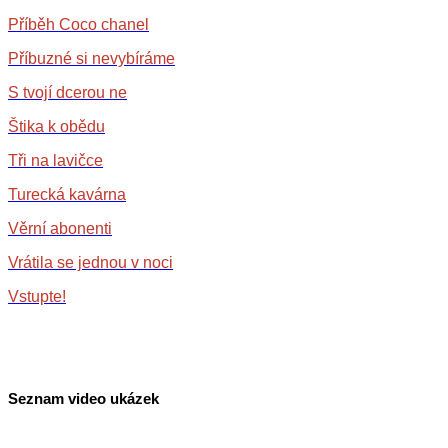
Příběh Coco chanel
Příbuzné si nevybíráme
S tvojí dcerou ne
Štika k obědu
Tři na lavičce
Turecká kavárna
Věrní abonenti
Vrátila se jednou v noci
Vstupte!
Seznam video ukázek