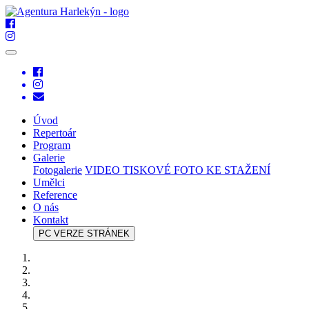
Úvod
Repertoár
Program
Galerie
Fotogalerie
VIDEO
TISKOVÉ FOTO KE STAŽENÍ
Umělci
Reference
O nás
Kontakt
PC VERZE STRÁNEK