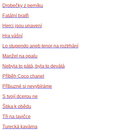
Drobečky z perníku
Fatální bratři
Herci jsou unavení
Hra vášní
Lo stupendo aneb tenor na roztrhání
Manžel na opalu
Nebyla to pátá, byla to devátá
Příběh Coco chanel
Příbuzné si nevybíráme
S tvojí dcerou ne
Štika k obědu
Tři na lavičce
Turecká kavárna