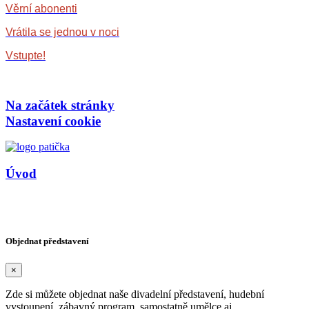
Věrní abonenti
Vrátila se jednou v noci
Vstupte!
Na začátek stránky
Nastavení cookie
Úvod
Copyright © Agentura HARLEKÝN 2026
Design reklama-az.cz
/
Vytvořil: devboys.cz
Objednat představení
×
Zde si můžete objednat naše divadelní představení, hudební
vystoupení, zábavný program, samostatně umělce aj.