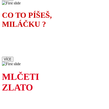
CO TO PÍŠEŠ,
MILÁČKU ?
Manželka spisovatele tuší,
kdo je ženskou inspirací
jeho nového románu
VÍCE
MLČETI
ZLATO
Ne každá pravda je hezká,
tak proč s ní chodit ven