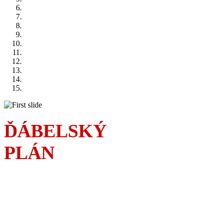
ĎÁBELSKÝ
PLÁN
Sousedská válka
a čím dál rafinovanější
podfukářské intriky