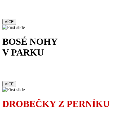
Francouzská komedie
s kriminální příchutí
VÍCE
BOSÉ NOHY
V PARKU
Romantická komedie
nejen o lásce
VÍCE
DROBEČKY Z PERNÍKU
Dojemná komedie
inspirovaná skutečným příběhem