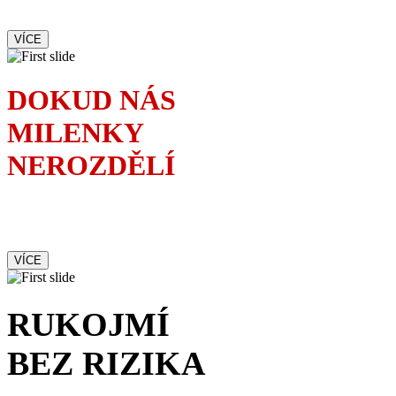
ve které se lže jako o závod
VÍCE
DOKUD NÁS
MILENKY
NEROZDĚLÍ
Kolik milenek je zapotřebí
ke zkáze jednoho manželství
VÍCE
RUKOJMÍ
BEZ RIZIKA