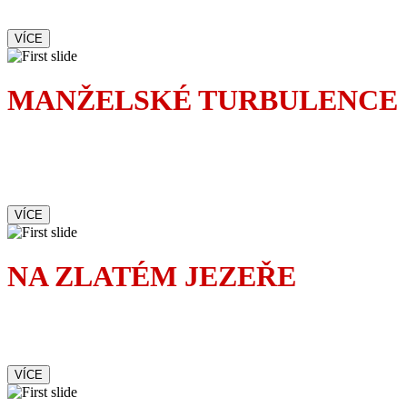
VÍCE
MANŽELSKÉ TURBULENCE
Největší turbulence nezažijete
v letadle, ale doma v ložnici.
Zvlášť když žijete s pojicajtem.
VÍCE
NA ZLATÉM JEZEŘE
Romantická komedie
upřímně dojímá i baví
VÍCE