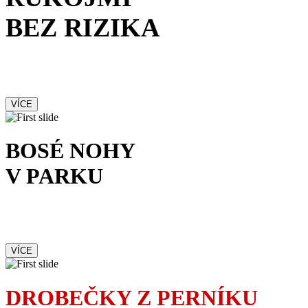
BEZ RIZIKA
Francouzská komedie
s kriminální příchutí
VÍCE
BOSÉ NOHY
V PARKU
Romantická komedie
nejen o lásce
VÍCE
DROBEČKY Z PERNÍKU