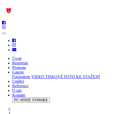
Úvod
Repertoár
Program
Galerie
Fotogalerie
VIDEO
TISKOVÉ FOTO KE STAŽENÍ
Umělci
Reference
O nás
Kontakt
PC VERZE STRÁNEK