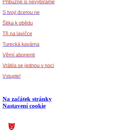
Příbuzné si nevybíráme
S tvojí dcerou ne
Štika k obědu
Tři na lavičce
Turecká kavárna
Věrní abonenti
Vrátila se jednou v noci
Vstupte!
Na začátek stránky
Nastavení cookie