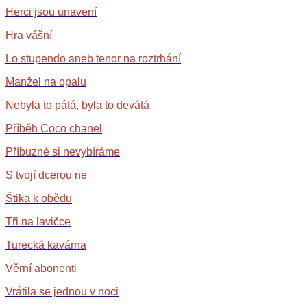
Herci jsou unavení
Hra vášní
Lo stupendo aneb tenor na roztrhání
Manžel na opalu
Nebyla to pátá, byla to devátá
Příběh Coco chanel
Příbuzné si nevybíráme
S tvojí dcerou ne
Štika k obědu
Tři na lavičce
Turecká kavárna
Věrní abonenti
Vrátila se jednou v noci