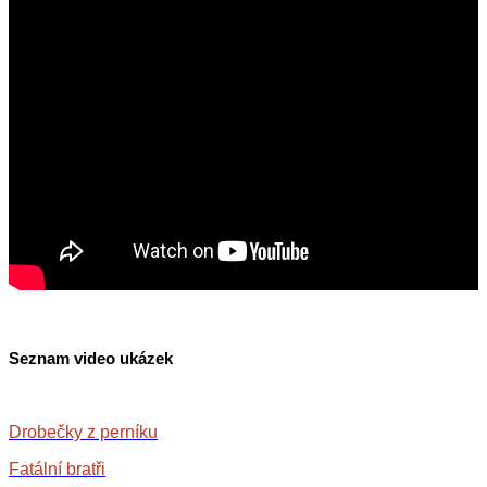
Seznam video ukázek
Drobečky z perníku
Fatální bratři