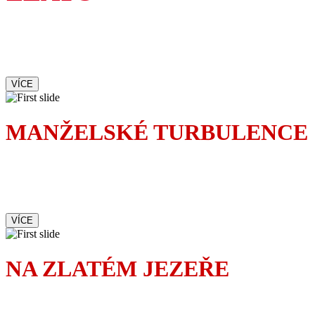
Ne každá pravda je hezká,
tak proč s ní chodit ven
VÍCE
MANŽELSKÉ TURBULENCE
Největší turbulence nezažijete
v letadle, ale doma v ložnici.
Zvlášť když žijete s pojicajtem.
VÍCE
NA ZLATÉM JEZEŘE
Romantická komedie