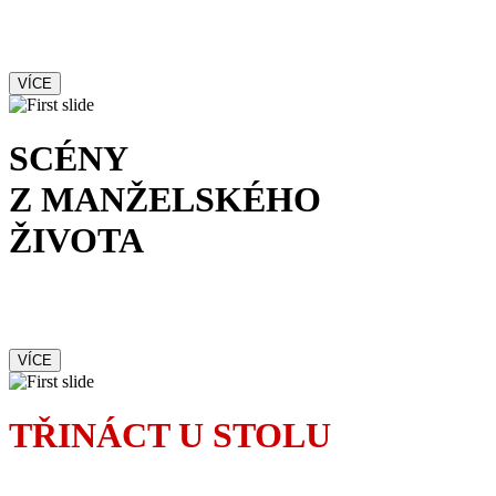
a čím dál rafinovanější
podfukářské intriky
VÍCE
SCÉNY
Z MANŽELSKÉHO
ŽIVOTA
Od prvotního okouzlení
po brutální rvačku
VÍCE
TŘINÁCT U STOLU
Pověrčivá Madeleine