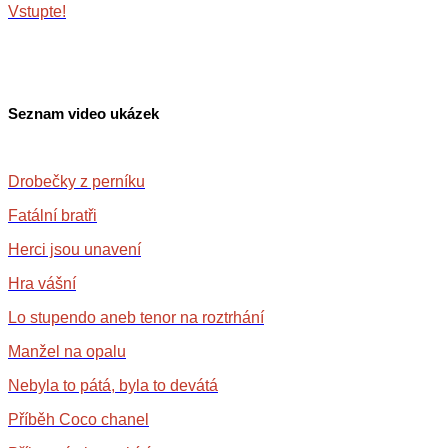
Vstupte!
Seznam video ukázek
Drobečky z perníku
Fatální bratři
Herci jsou unavení
Hra vášní
Lo stupendo aneb tenor na roztrhání
Manžel na opalu
Nebyla to pátá, byla to devátá
Příběh Coco chanel