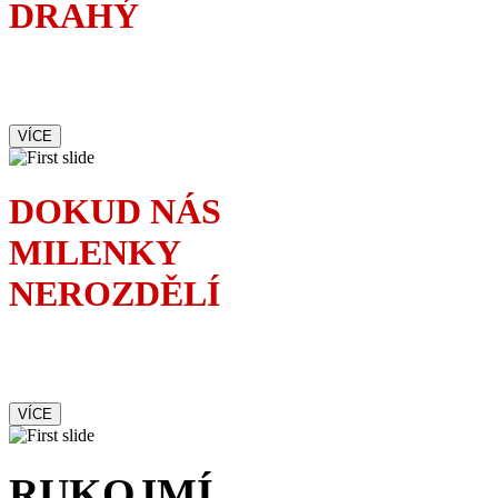
DRAHÝ
Francouzská komedie,
ve které se lže jako o závod
VÍCE
DOKUD NÁS
MILENKY
NEROZDĚLÍ
Kolik milenek je zapotřebí
ke zkáze jednoho manželství
VÍCE
RUKOJMÍ