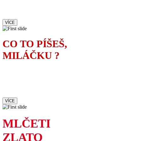
dokonale zamotá osudy
pozvaných hostů
VÍCE
CO TO PÍŠEŠ,
MILÁČKU ?
Manželka spisovatele tuší,
kdo je ženskou inspirací
jeho nového románu
VÍCE
MLČETI
ZLATO