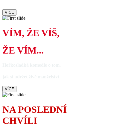
upřímně dojímá i baví
VÍCE
VÍM, ŽE VÍŠ,
ŽE VÍM...
Hořkosladká komedie o tom,
jak si udržet živé manželství
VÍCE
NA POSLEDNÍ
CHVÍLI