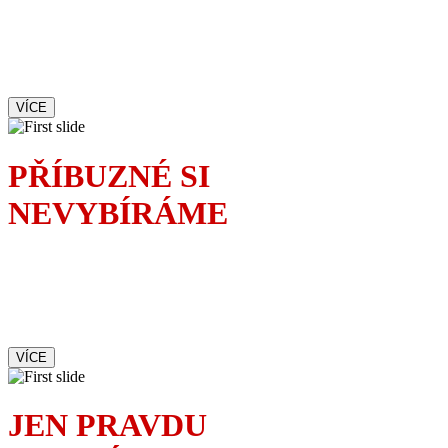
S anglickým humorem
řeší povedený tatínek
velký malér
VÍCE
PŘÍBUZNÉ SI
NEVYBÍRÁME
Rodinnou oslavu
dokonale okoření příchod
mladé vyzývavé sekretářky.
Čí je to milenka?
VÍCE
JEN PRAVDU