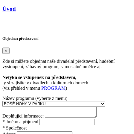
Úvod
Copyright © Agentura HARLEKÝN 2026
Design reklama-az.cz
/
Vytvořil: devboys.cz
Objednat představení
×
Zde si můžete objednat naše divadelní představení, hudební
vystoupení, zábavný program, samostatně umělce aj.
Netýká se vstupenek na představení
,
ty si zajistíte v divadlech a kulturních domech
(viz přehled v menu
PROGRAM
)
Název programu (vyberte z menu)
Doplňující informace:
* Jméno a příjmení
* Společnost