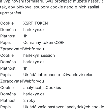
a vyplňování formulářů. Svůj prohlížeč můžete nastavit
tak, aby blokoval soubory cookie nebo o nich zasílal
upozornění.
Cookie
XSRF-TOKEN
Doména
harlekyn.cz
Platnost
1h
Popis
Ochranný token CSRF
Zpracovatel
Webforyou
Cookie
harlekyn_session
Doména
harlekyn.cz
Platnost
1h
Popis
Ukládá informace o uživatelově relaci.
Zpracovatel
Webforyou
Cookie
analytical_nCookies
Doména
harlekyn.cz
Platnost
2 roky
Popis
Ukládá vaše nastavení analytických cookie.