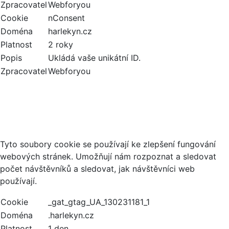
Zpracovatel
Webforyou
Cookie
nConsent
Doména
harlekyn.cz
Platnost
2 roky
Popis
Ukládá vaše unikátní ID.
Zpracovatel
Webforyou
Analytické cookies
Tyto soubory cookie se používají ke zlepšení fungování
webových stránek. Umožňují nám rozpoznat a sledovat
počet návštěvníků a sledovat, jak návštěvníci web
používají.
Cookie
_gat_gtag_UA_130231181_1
Doména
.harlekyn.cz
Platnost
1 den