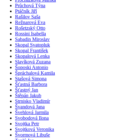
Průchová Týna
Ptáčník Jiří
Rašilov Saša
Režnarová Eva
Rošetzský Otto
Rossini Isabella
Sabadin Miroslav
Skopal Svatopluk
Skopal František
Skopalová Lenka
Slavíková Zuzana
Šoposki Antonio
Špráchalová Kamila
Stašová Simona
Šťastná Barbora
Šťastný Jan
Štěpán Jakub
Strnisko Vladimír
Švandová Jana
Švehlová Jarmila
Svobodová Ilona
Svojtka Petr
Svojtková Veronika
Švormová Libuše