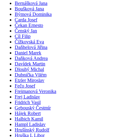
Bernášková Jana
Boušková Jana
Býmová Dominika
Carda Josef
Čekan Ernesto
Čenský Jan
Cíl Filip
Čížkovská Eva
Daňhelová Jiřina
Daniel Marek
Daňková Andrea
Davídek Martin
Dlouhý Michal
Dubnička Vilém
Etzler Miroslav
Fečo Josef
Freimanová Veronika
Frej Ladislav
Fridrich Vasil
Gebouský Čestmír
Hájek Robert
Halbich Kamil
Hampl Ladislav
Hrušínský Rudolf
Hruška L Libor