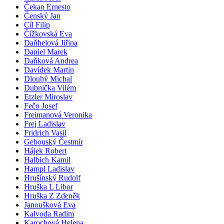
Čekan Ernesto
Čenský Jan
Cíl Filip
Čížkovská Eva
Daňhelová Jiřina
Daniel Marek
Daňková Andrea
Davídek Martin
Dlouhý Michal
Dubnička Vilém
Etzler Miroslav
Fečo Josef
Freimanová Veronika
Frej Ladislav
Fridrich Vasil
Gebouský Čestmír
Hájek Robert
Halbich Kamil
Hampl Ladislav
Hrušínský Rudolf
Hruška L Libor
Hruška Z Zdeněk
Janoušková Eva
Kalvoda Radim
Karochová Helena