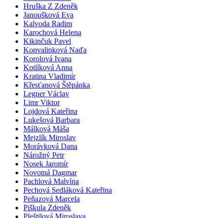
Hruška Z Zdeněk
Janoušková Eva
Kalvoda Radim
Karochová Helena
Kikinčuk Pavel
Konvalinková Naďa
Korolová Ivana
Kotlíková Anna
Kratina Vladimír
Křesťanová Štěpánka
Legner Václav
Limr Viktor
Lojdová Kateřina
Lukešová Barbara
Málková Máša
Mejzlík Miroslav
Morávková Dana
Nárožný Petr
Nosek Jaromír
Novotná Dagmar
Pachlová Malvína
Pechová Sedláková Kateřina
Peňazová Marcela
Piškula Zdeněk
Pleštilová Miroslava