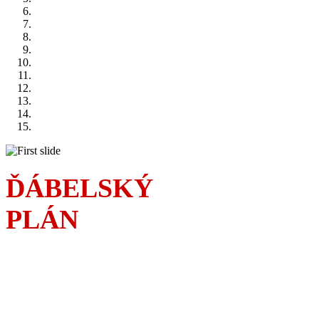
ĎÁBELSKÝ
PLÁN
Sousedská válka
a čím dál rafinovanější
podfukářské intriky