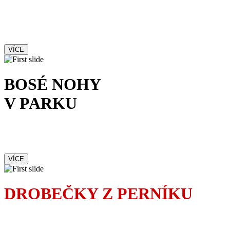
Francouzská komedie
s kriminální příchutí
VÍCE
BOSÉ NOHY
V PARKU
Romantická komedie
nejen o lásce
VÍCE
DROBEČKY Z PERNÍKU
Dojemná komedie
inspirovaná skutečným příběhem