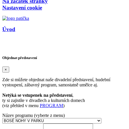
Na začátek stránky
Nastavení cookie
Úvod
Copyright © Agentura HARLEKÝN 2026
Design reklama-az.cz
/
Vytvořil: devboys.cz
Objednat představení
×
Zde si můžete objednat naše divadelní představení, hudební
vystoupení, zábavný program, samostatně umělce aj.
Netýká se vstupenek na představení
,
ty si zajistíte v divadlech a kulturních domech
(viz přehled v menu
PROGRAM
)
Název programu (vyberte z menu)