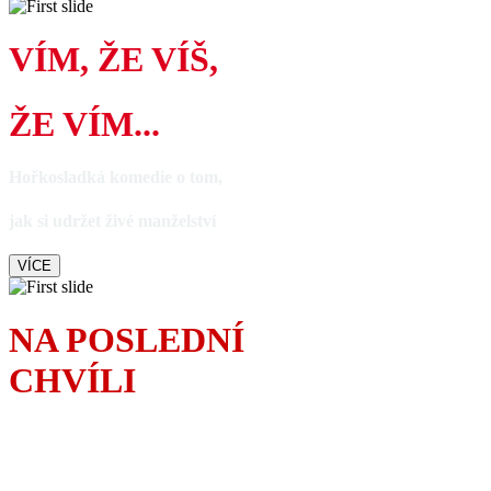
VÍM, ŽE VÍŠ,
ŽE VÍM...
Hořkosladká komedie o tom,
jak si udržet živé manželství
VÍCE
NA POSLEDNÍ
CHVÍLI
S anglickým humorem
řeší povedený tatínek