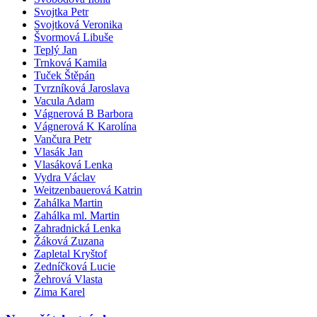
Svojtka Petr
Svojtková Veronika
Švormová Libuše
Teplý Jan
Trnková Kamila
Tuček Štěpán
Tvrzníková Jaroslava
Vacula Adam
Vágnerová B Barbora
Vágnerová K Karolína
Vančura Petr
Vlasák Jan
Vlasáková Lenka
Vydra Václav
Weitzenbauerová Katrin
Zahálka Martin
Zahálka ml. Martin
Zahradnická Lenka
Žáková Zuzana
Zapletal Kryštof
Zedníčková Lucie
Žehrová Vlasta
Zima Karel