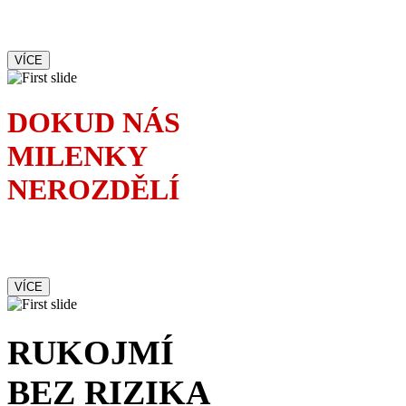
Francouzská komedie,
ve které se lže jako o závod
VÍCE
DOKUD NÁS
MILENKY
NEROZDĚLÍ
Kolik milenek je zapotřebí
ke zkáze jednoho manželství
VÍCE
RUKOJMÍ
BEZ RIZIKA