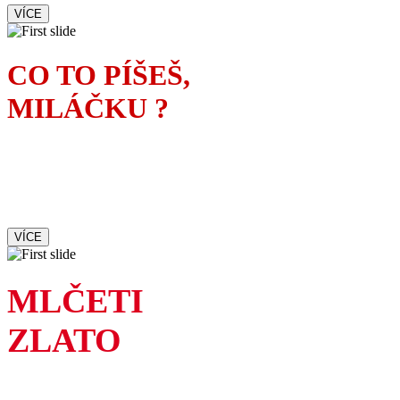
VÍCE
CO TO PÍŠEŠ,
MILÁČKU ?
Manželka spisovatele tuší,
kdo je ženskou inspirací
jeho nového románu
VÍCE
MLČETI
ZLATO
Ne každá pravda je hezká,