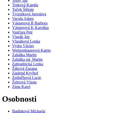
Teplý Jan
Trnková Kamila
Tuček Štěpán
Tvrzníková Jaroslava
Vacula Adam
Vágnerová B Barbora
Vágnerová K Karolína
Vančura Petr
Vlasák Jan
Vlasáková Lenka
Vydra Václav
Weitzenbauerová Katrin
Zahálka Martin
Zahálka ml. Martin
Zahradnická Lenka
Žáková Zuzana
Zapletal Kryštof
Zedníčková Lucie
Žehrová Vlasta
Zima Karel
Osobnosti
Badinková Michaela