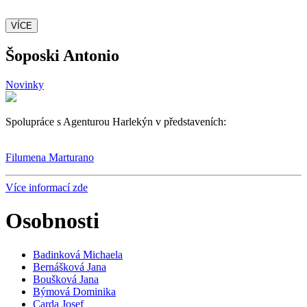
VÍCE
Šoposki Antonio
Novinky
Spolupráce s Agenturou Harlekýn v představeních:
Filumena Marturano
Více informací zde
Osobnosti
Badinková Michaela
Bernášková Jana
Boušková Jana
Býmová Dominika
Carda Josef