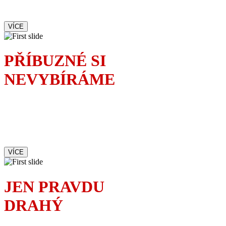
velký malér
VÍCE
PŘÍBUZNÉ SI
NEVYBÍRÁME
Rodinnou oslavu
dokonale okoření příchod
mladé vyzývavé sekretářky.
Čí je to milenka?
VÍCE
JEN PRAVDU
DRAHÝ