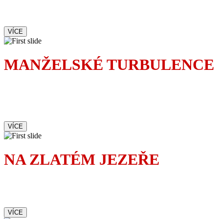
tak proč s ní chodit ven
VÍCE
MANŽELSKÉ TURBULENCE
Největší turbulence nezažijete
v letadle, ale doma v ložnici.
Zvlášť když žijete s pojicajtem.
VÍCE
NA ZLATÉM JEZEŘE
Romantická komedie
upřímně dojímá i baví
VÍCE