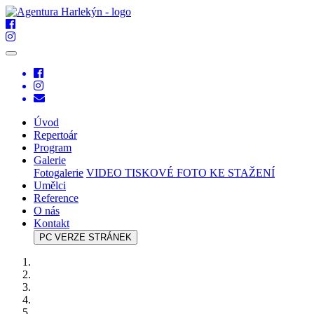
Úvod
Repertoár
Program
Galerie
Fotogalerie
VIDEO
TISKOVÉ FOTO KE STAŽENÍ
Umělci
Reference
O nás
Kontakt
PC VERZE STRÁNEK