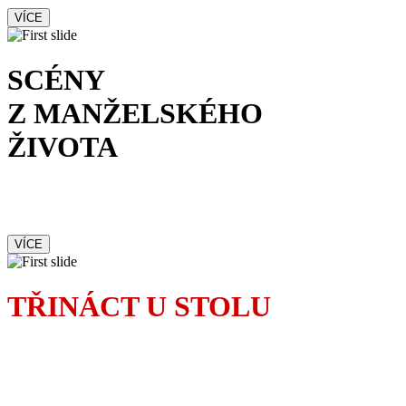
VÍCE
SCÉNY
Z MANŽELSKÉHO
ŽIVOTA
Od prvotního okouzlení
po brutální rvačku
VÍCE
TŘINÁCT U STOLU
Pověrčivá Madeleine
dokonale zamotá osudy
pozvaných hostů