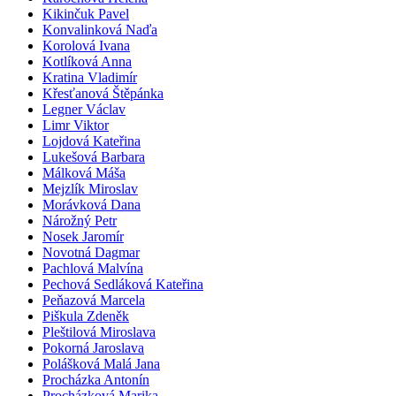
Kikinčuk Pavel
Konvalinková Naďa
Korolová Ivana
Kotlíková Anna
Kratina Vladimír
Křesťanová Štěpánka
Legner Václav
Limr Viktor
Lojdová Kateřina
Lukešová Barbara
Málková Máša
Mejzlík Miroslav
Morávková Dana
Nárožný Petr
Nosek Jaromír
Novotná Dagmar
Pachlová Malvína
Pechová Sedláková Kateřina
Peňazová Marcela
Piškula Zdeněk
Pleštilová Miroslava
Pokorná Jaroslava
Polášková Malá Jana
Procházka Antonín
Procházková Marika