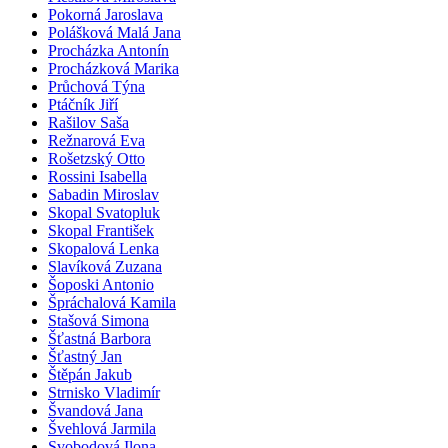
Pokorná Jaroslava
Polášková Malá Jana
Procházka Antonín
Procházková Marika
Průchová Týna
Ptáčník Jiří
Rašilov Saša
Režnarová Eva
Rošetzský Otto
Rossini Isabella
Sabadin Miroslav
Skopal Svatopluk
Skopal František
Skopalová Lenka
Slavíková Zuzana
Šoposki Antonio
Špráchalová Kamila
Stašová Simona
Šťastná Barbora
Šťastný Jan
Štěpán Jakub
Strnisko Vladimír
Švandová Jana
Švehlová Jarmila
Svobodová Ilona