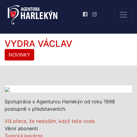
VYDRA VÁCLAV
NOVINKY
Spolupráce s Agenturou Harlekýn od roku 1998
postupně v představeních:
Víš přece, že neslyším, když teče voda
Věrní abonenti
Turecká kavárna