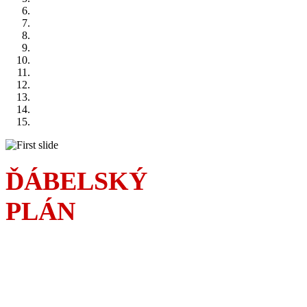
ĎÁBELSKÝ
PLÁN
Sousedská válka
a čím dál rafinovanější
podfukářské intriky