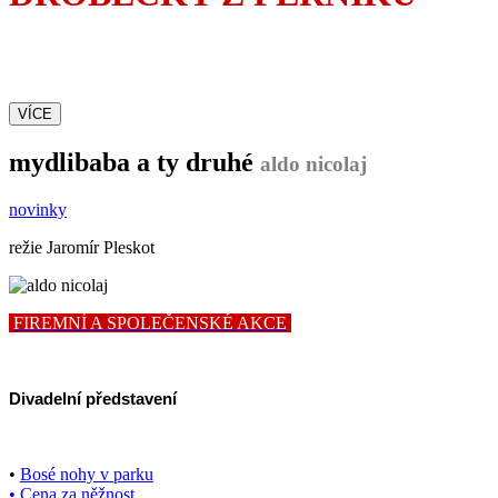
Dojemná komedie
inspirovaná skutečným příběhem
VÍCE
mydlibaba a ty druhé
aldo nicolaj
novinky
režie Jaromír Pleskot
FIREMNÍ A SPOLEČENSKÉ AKCE
Divadelní představení
•
Bosé nohy v parku
• Cena za něžnost