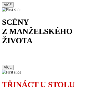
VÍCE
SCÉNY
Z MANŽELSKÉHO
ŽIVOTA
Od prvotního okouzlení
po brutální rvačku
VÍCE
TŘINÁCT U STOLU
Pověrčivá Madeleine
dokonale zamotá osudy
pozvaných hostů