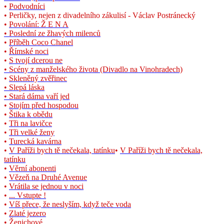
•
Podvodníci
• Perličky, nejen z divadelního zákulisí - Václav Postránecký
•
Povolání: Ž E N A
• Poslední ze žhavých milenců
•
Příběh Coco Chanel
•
Římské noci
•
S tvojí dcerou ne
•
Scény z manželského života (Divadlo na Vinohradech)
•
Skleněný zvěřinec
• Slepá láska
•
Stará dáma vaří jed
•
Stojím před hospodou
•
Štika k obědu
•
Tři na lavičce
•
Tři velké ženy
•
Turecká kavárna
•
V Paříži bych tě nečekala, tatínku
•
V Paříži bych tě nečekala,
tatínku
•
Věrní abonenti
•
Vězeň na Druhé Avenue
•
Vrátila se jednou v noci
•
... Vstupte !
•
Víš přece, že neslyším, když teče voda
•
Zlaté jezero
•
Ženichové