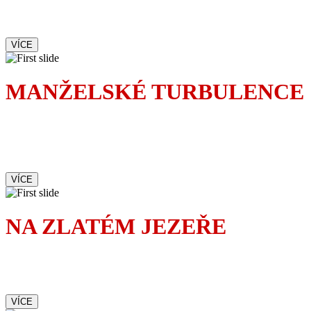
tak proč s ní chodit ven
VÍCE
MANŽELSKÉ TURBULENCE
Největší turbulence nezažijete
v letadle, ale doma v ložnici.
Zvlášť když žijete s pojicajtem.
VÍCE
NA ZLATÉM JEZEŘE
Romantická komedie
upřímně dojímá i baví
VÍCE