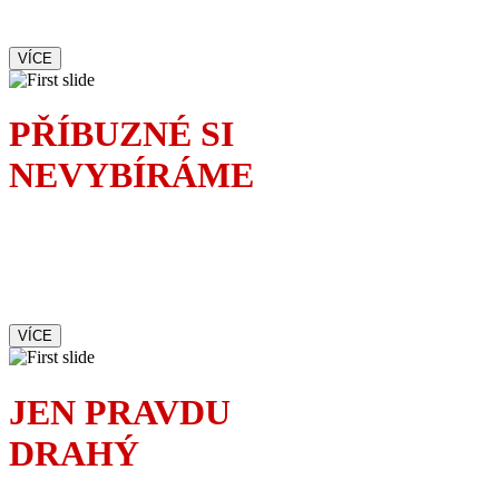
velký malér
VÍCE
PŘÍBUZNÉ SI
NEVYBÍRÁME
Rodinnou oslavu
dokonale okoření příchod
mladé vyzývavé sekretářky.
Čí je to milenka?
VÍCE
JEN PRAVDU
DRAHÝ