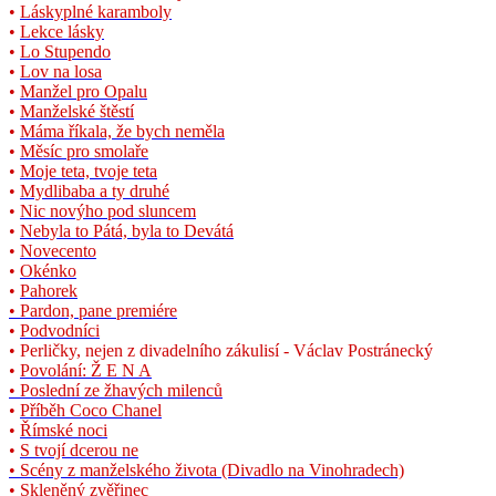
•
Láskyplné karamboly
•
Lekce lásky
•
Lo Stupendo
•
Lov na losa
•
Manžel pro Opalu
•
Manželské štěstí
•
Máma říkala, že bych neměla
•
Měsíc pro smolaře
•
Moje teta, tvoje teta
•
Mydlibaba a ty druhé
•
Nic novýho pod sluncem
•
Nebyla to Pátá, byla to Devátá
•
Novecento
•
Okénko
•
Pahorek
• Pardon, pane premiére
•
Podvodníci
• Perličky, nejen z divadelního zákulisí - Václav Postránecký
•
Povolání: Ž E N A
• Poslední ze žhavých milenců
•
Příběh Coco Chanel
•
Římské noci
•
S tvojí dcerou ne
•
Scény z manželského života (Divadlo na Vinohradech)
•
Skleněný zvěřinec