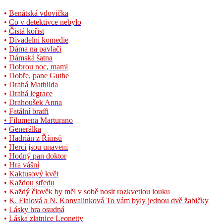
•
Benátská vdovička
•
Co v detektivce nebylo
•
Čistá kořist
•
Divadelní komedie
•
Dáma na pavlači
•
Dámská šatna
•
Dobrou noc, mami
•
Dobře, pane Guthe
•
Drahá Mathilda
•
Drahá legrace
•
Drahoušek Anna
•
Fatální bratři
• Filumena Marturano
•
Generálka
•
Hadrián z Římsů
•
Herci jsou unaveni
•
Hodný pan doktor
•
Hra vášní
•
Kaktusový květ
•
Každou středu
•
Každý člověk by měl v sobě nosit rozkvetlou louku
•
K. Fialová a N. Konvalinková To vám byly jednou dvě žabičky
•
Lásky hra osudná
•
Láska zlatnice Leonetty