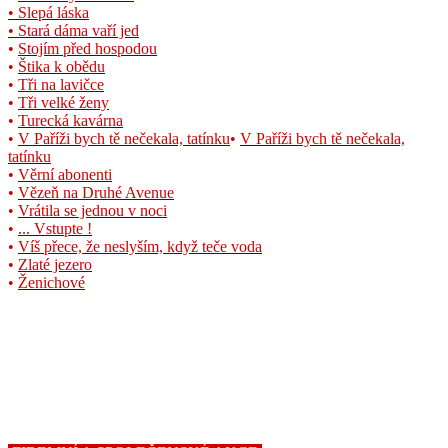
• Slepá láska
•
Stará dáma vaří jed
•
Stojím před hospodou
•
Štika k obědu
•
Tři na lavičce
•
Tři velké ženy
•
Turecká kavárna
•
V Paříži bych tě nečekala, tatínku
•
V Paříži bych tě nečekala,
tatínku
•
Věrní abonenti
•
Vězeň na Druhé Avenue
•
Vrátila se jednou v noci
•
... Vstupte !
•
Víš přece, že neslyším, když teče voda
•
Zlaté jezero
•
Ženichové