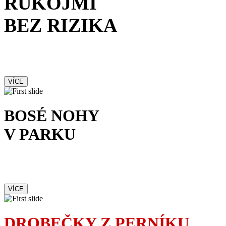
RUKOJMÍ
BEZ RIZIKA
Francouzská komedie
s kriminální příchutí
VÍCE
BOSÉ NOHY
V PARKU
Romantická komedie
nejen o lásce
VÍCE
DROBEČKY Z PERNÍKU