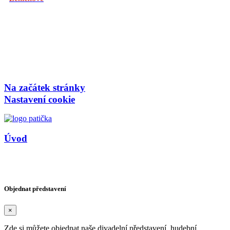
Na začátek stránky
Nastavení cookie
Úvod
Copyright © Agentura HARLEKÝN 2026
Design reklama-az.cz
/
Vytvořil: devboys.cz
Objednat představení
×
Zde si můžete objednat naše divadelní představení, hudební