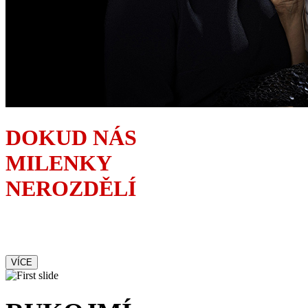
DOKUD NÁS
MILENKY
NEROZDĚLÍ
Kolik milenek je zapotřebí
ke zkáze jednoho manželství
VÍCE