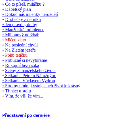
• Co to píšeš, miláčku ?
• Ďábelský plán
• Dokud nás milenky nerozdělí
•
Drobečky z perníku
• Jen pravdu, drahý
• Manželské turbulence
•
Milionový údržbář
•
Mlčeti zlato
•
Na poslední chvíli
•
Na Zlatém jezeře
•
Polib tetičku
•
Příbuzné si nevybíráme
•
Rukojmí bez rizika
•
Scény z manželského života
•
Setkání s Petrem Nárožným
• Setkání s Václavem Vydrou
• Stromy umírají vstoje aneb život je krásný
• Třináct u stolu
•
Vím, že víš, že vím...
Představení po derniéře