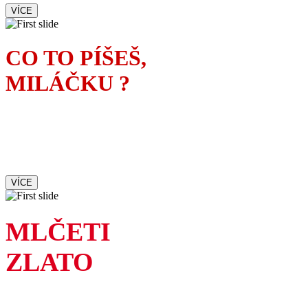
VÍCE
CO TO PÍŠEŠ,
MILÁČKU ?
Manželka spisovatele tuší,
kdo je ženskou inspirací
jeho nového románu
VÍCE
MLČETI
ZLATO
Ne každá pravda je hezká,