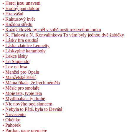
•
Herci jsou unaveni
•
Hodný pan doktor
•
Hra vášní
•
Kaktusový květ
•
Každou středu
•
Každý člověk by měl v sobě nosit rozkvetlou louku
•
K. Fialová a N. Konvalinková To vám byly jednou dvě žabičky
•
Lásky hra osudná
•
Láska zlatnice Leonetty
•
Láskyplné karamboly
•
Lekce lásky
•
Lo Stupendo
•
Lov na losa
•
Manžel pro Opalu
•
Manželské štěstí
•
Máma říkala, že bych neměla
•
Měsíc pro smolaře
•
Moje teta, tvoje teta
•
Mydlibaba a ty druhé
•
Nic novýho pod sluncem
•
Nebyla to Pátá, byla to Devátá
•
Novecento
•
Okénko
•
Pahorek
• Pardon, pane premiére