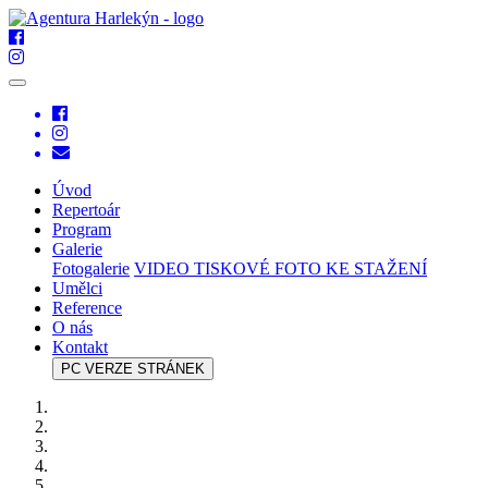
Úvod
Repertoár
Program
Galerie
Fotogalerie
VIDEO
TISKOVÉ FOTO KE STAŽENÍ
Umělci
Reference
O nás
Kontakt
PC VERZE STRÁNEK