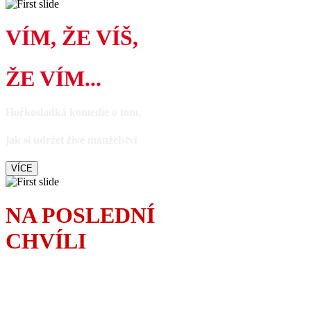
VÍM, ŽE VÍŠ,
ŽE VÍM...
Hořkosladká komedie o tom,
jak si udržet živé manželství
VÍCE
NA POSLEDNÍ
CHVÍLI
S anglickým humorem
řeší povedený tatínek