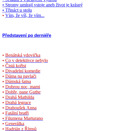
• Stromy umírají vstoje aneb život je krásný
• Třináct u stolu
•
Vím, že víš, že vím...
Představení po derniéře
•
Benátská vdovička
•
Co v detektivce nebylo
•
Čistá kořist
•
Divadelní komedie
•
Dáma na pavlači
•
Dámská šatna
•
Dobrou noc, mami
•
Dobře, pane Guthe
•
Drahá Mathilda
•
Drahá legrace
•
Drahoušek Anna
•
Fatální bratři
• Filumena Marturano
•
Generálka
•
Hadrián z Římsů