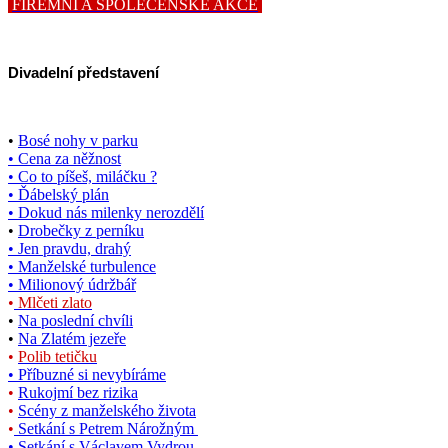
FIREMNÍ A SPOLEČENSKÉ AKCE
Divadelní představení
•
Bosé nohy v parku
• Cena za něžnost
• Co to píšeš, miláčku ?
• Ďábelský plán
• Dokud nás milenky nerozdělí
•
Drobečky z perníku
• Jen pravdu, drahý
• Manželské turbulence
•
Milionový údržbář
•
Mlčeti zlato
•
Na poslední chvíli
•
Na Zlatém jezeře
•
Polib tetičku
•
Příbuzné si nevybíráme
•
Rukojmí bez rizika
•
Scény z manželského života
•
Setkání s Petrem Nárožným
• Setkání s Václavem Vydrou