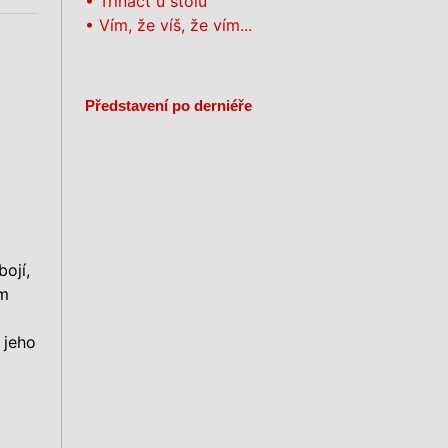
• Třináct u stolu
•
Vím, že víš, že vím...
Představení po derniéře
ojí,
ím
 jeho