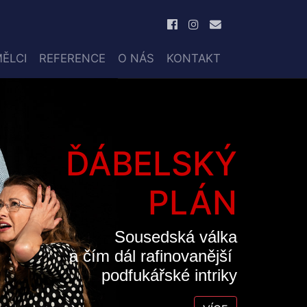
ĚLCI
REFERENCE
O NÁS
KONTAKT
ĎÁBELSKÝ
PLÁN
Sousedská válka
a čím dál rafinovanější
podfukářské intriky