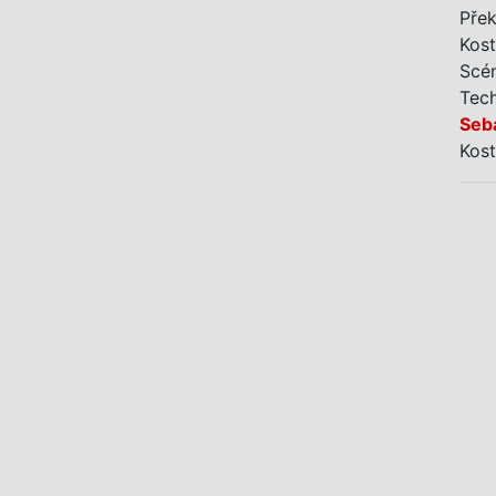
Pře
Kos
Scé
Tec
Seb
Kos