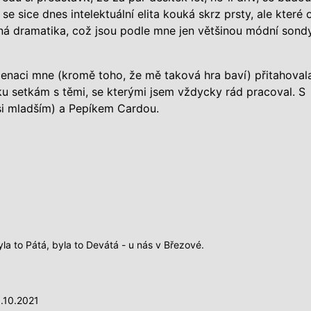
se sice dnes intelektuální elita kouká skrz prsty, ale které 
aná dramatika, což jsou podle mne jen většinou módní sond
cenaci mne (kromě toho, že mě taková hra baví) přitahovala
lku setkám s těmi, se kterými jsem vždycky rád pracoval. S
i mladším) a Pepíkem Cardou.
yla to Pátá, byla to Devátá - u nás v Březové.
.10.2021