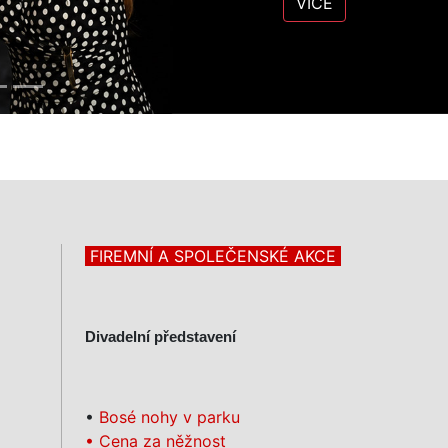
VÍCE
FIREMNÍ A SPOLEČENSKÉ AKCE
Divadelní představení
•
Bosé nohy v parku
• Cena za něžnost