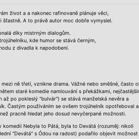
vám život a a nakonec rafinovaně plánuje věci,
 šťastně. A to právě autor moc dobře vymyslel.
onalá díky mistrným dialogům.
trojúhelníku, kde humor se stává černým,
odu z divadla k napodobení.
li mezi ně třetí, vznikne drama. Vážné nebo směšné, často ob
námětem staré komedie namlouvání s překážkami, nejčastějš
 až po pokleslý "bulvár") se stává manželská nevěra a
ník. Častým používáním se ovšem trojúhelník opotřeboval a
než pracně hledat jeho dosud nevyčerpané možnosti.
v komedii Nebyla to Pátá, byla to Devátá (rozuměj: nikoli
ední "Devátá" s Ódou na radost) podařilo objevit možnost