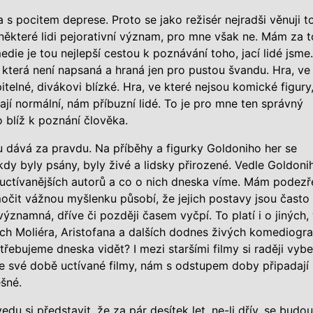
 s pocitem deprese. Proto se jako režisér nejradši věnuji t
některé lidi pejorativní význam, pro mne však ne. Mám za t
die je tou nejlepší cestou k poznávání toho, jací lidé jsme.
která není napsaná a hraná jen pro pustou švandu. Hra, ve
telné, divákovi blízké. Hra, ve které nejsou komické figury
ají normální, nám příbuzní lidé. To je pro mne ten správný
o blíž k poznání člověka.
hu dává za pravdu. Na příběhy a figurky Goldoniho her se
y byly psány, byly živé a lidsky přirozené. Vedle Goldoni
a uctívanějších autorů a co o nich dneska víme. Mám podezř
očit vážnou myšlenku působí, že jejich postavy jsou často
znamná, dříve či později časem vyčpí. To platí i o jiných,
h Moliéra, Aristofana a dalších dodnes živých komediogra
třebujeme dneska vidět? I mezi staršími filmy si raději vyb
, ve své době uctívané filmy, nám s odstupem doby připadají
šné.
du si představit, že za pár desítek let, ne-li dřív, se budou