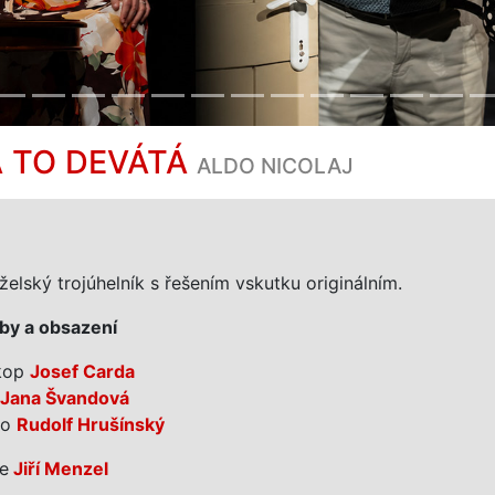
A TO DEVÁTÁ
ALDO NICOLAJ
elský trojúhelník s řešením vskutku originálním.
by a obsazení
kop
Josef Carda
Jana Švandová
io
Rudolf Hrušínský
e
Jiří Menzel