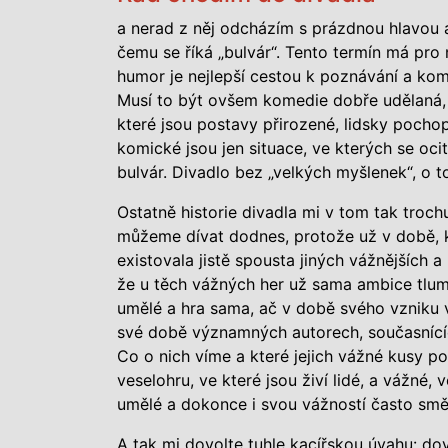
a nerad z něj odcházím s prázdnou hlavou a
čemu se říká „bulvár“. Tento termín má pro 
humor je nejlepší cestou k poznávání a kome
Musí to být ovšem komedie dobře udělaná, 
které jsou postavy přirozené, lidsky pochopi
komické jsou jen situace, ve kterých se ocit
bulvár. Divadlo bez „velkých myšlenek“, o t
Ostatně historie divadla mi v tom tak troc
můžeme dívat dodnes, protože už v době, kd
existovala jistě spousta jiných vážnějších 
že u těch vážných her už sama ambice tlum
umělé a hra sama, ač v době svého vzniku vý
své době významných autorech, současnícíc
Co o nich víme a které jejich vážné kusy po
veselohru, ve které jsou živí lidé, a vážné
umělé a dokonce i svou vážností často smě
A tak mi dovolte tuhle kacířskou úvahu: dove