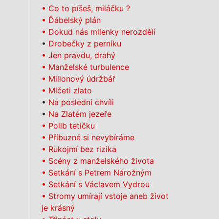
• Co to píšeš, miláčku ?
• Ďábelský plán
• Dokud nás milenky nerozdělí
•
Drobečky z perníku
• Jen pravdu, drahý
• Manželské turbulence
•
Milionový údržbář
•
Mlčeti zlato
•
Na poslední chvíli
•
Na Zlatém jezeře
•
Polib tetičku
•
Příbuzné si nevybíráme
•
Rukojmí bez rizika
•
Scény z manželského života
•
Setkání s Petrem Nárožným
• Setkání s Václavem Vydrou
• Stromy umírají vstoje aneb život
je krásný