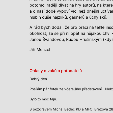
potomci raději dívat na hry autorů, na které 
a o naší době vypoví víc, než dnešní uctív
hlubin duše hajzlíků, gaunerů a úchyláků.
A rád bych dodal, že pro práci na téhle ins
okolnost, že se při ní opět na nějakou chvi
Janou Švandovou, Rudou Hrušínským (kdys
Jiří Menzel
Ohlasy diváků a pořadatelů
Dobrý den.
Posílám pár fotek ze včerejšího představení - Neb
Bylo to moc fajn.
S pozdravem Michal Bedeč KD a MFC Březová 28