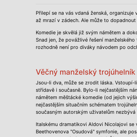
Přilepí se na vás vdaná ženská, organizuje 
až mrazí v zádech. Ale může to dopadnout i
Komedie je skvělá již svým námětem a dok
Snad jen, že povážlivé řešení manželského 
rozhodně není pro diváky návodem po odch
Věčný manželský trojúhelník
Jsou-li dva, může se zrodit láska. Vstoupí-
střídavě i současně. Bylo-li nejčastějším 
námětem měštácké komedie (od jejich výšin
nejčastějším situačním schématem trojúhel
současným autorským uživatelům nezbývá 
Italskému dramatikovi Aldovi Nicolajovi se 
Beethovenova "Osudová" symfonie, ale posl