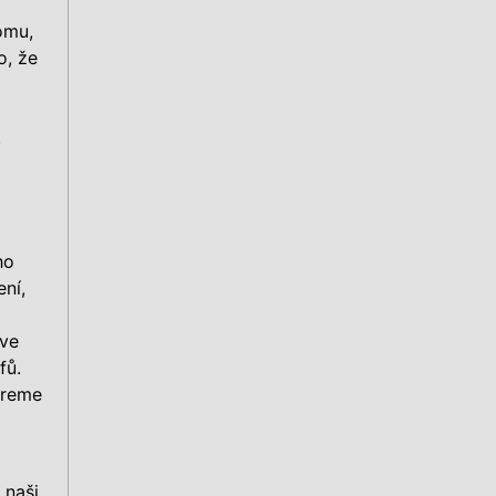
omu,
o, že
,
ho
ení,
 ve
fů.
ereme
 naši