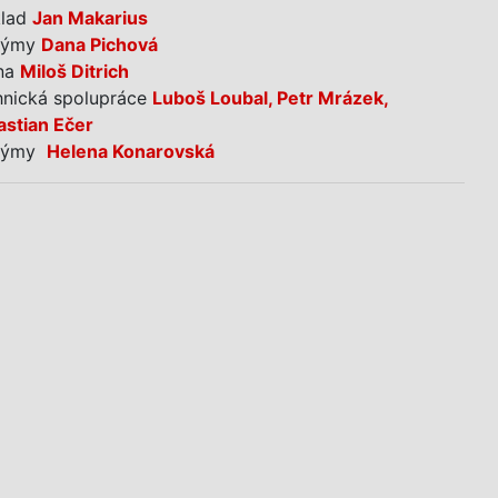
klad
Jan Makarius
týmy
Dana Pichová
na
Miloš Ditrich
hnická spolupráce
Luboš Loubal, Petr Mrázek,
astian Ečer
týmy
Helena Konarovská