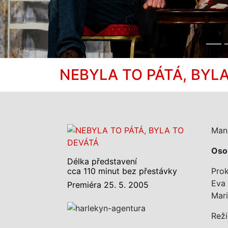
NEBYLA TO PÁTÁ, BYL
Manž
Oso
Délka představení
cca 110 minut bez přestávky
Pro
Eva
Premiéra 25. 5. 2005
Mar
Reži