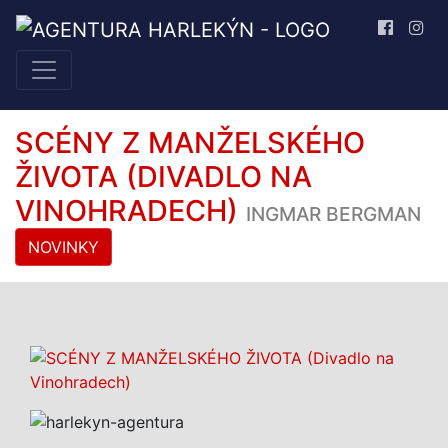
SCÉNY Z MANŽELSKÉHO
ŽIVOTA (DIVADLO NA
VINOHRADECH)
INGMAR BERGMAN
NOVINKY